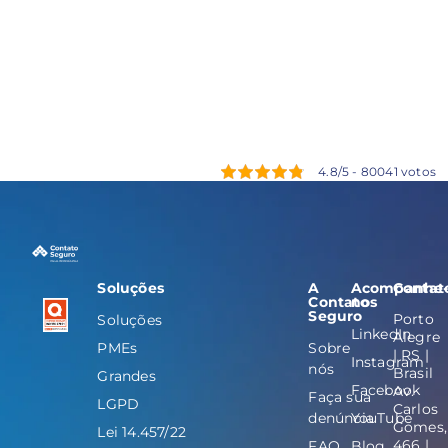
4.8/5 - 80041 votos
Soluções
A
Acompanhe
Contat
Contato
nos
Seguro
Porto
Soluções
LinkedIn
Alegre
PMEs
Sobre
| RS |
Instagram
nós
Brasil
Grandes
Facebook
Av.
Faça sua
LGPD
Carlos
denúncia
YouTube
Gomes,
Lei 14.457/22
466 |
FAQ
Blog