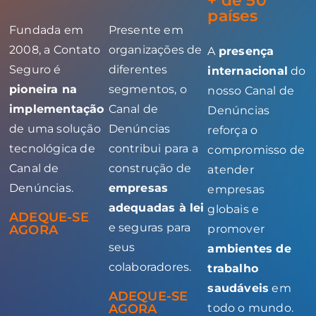
+ de 50
países
Fundada em
Presente em
2008, a Contato
organizações de
A
presença
Seguro é
diferentes
internacional
do
pioneira na
segmentos, o
nosso Canal de
implementação
Canal de
Denúncias
de uma solução
Denúncias
reforça o
tecnológica de
contribui para a
compromisso de
Canal de
construção de
atender
Denúncias.
empresas
empresas
adequadas à lei
globais e
ADEQUE-SE
e seguras para
AGORA
promover
seus
ambientes de
colaboradores.
trabalho
saudáveis
em
ADEQUE-SE
AGORA
todo o mundo.