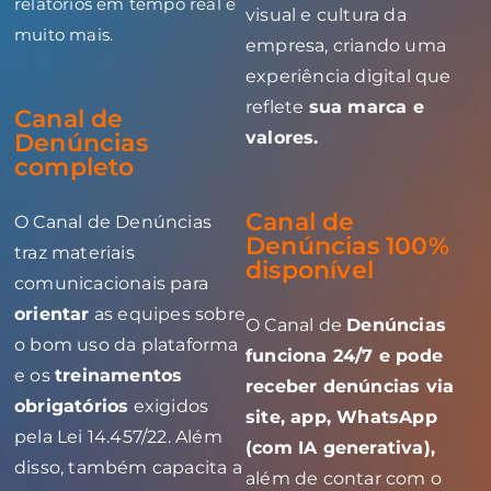
relatórios em tempo real e
visual e cultura da
muito mais.
empresa, criando uma
experiência digital que
reflete
sua marca e
Canal de
valores.
Denúncias
completo
Canal de
O Canal de Denúncias
Denúncias 100%
traz materiais
disponível
comunicacionais para
orientar
as equipes sobre
O Canal de
Denúncias
o bom uso da plataforma
funciona 24/7 e pode
e os
treinamentos
receber denúncias via
obrigatórios
exigidos
site, app, WhatsApp
pela Lei 14.457/22. Além
(com IA generativa),
disso, também capacita a
além de contar com o