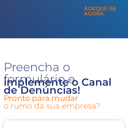
ADEQUE-SE
AGORA
Preencha o
formulário e
implemente o Canal
de Denúncias!
Pronto para mudar
o rumo da sua empresa?