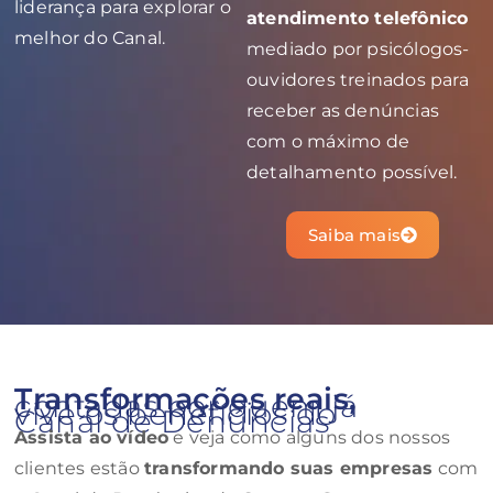
liderança para explorar o
atendimento telefônico
melhor do Canal.
mediado por psicólogos-
ouvidores treinados para
receber as denúncias
com o máximo de
detalhamento possível.
Saiba mais
Transformações reais,
contadas por quem já
vive os benefícios do
Canal de Denúncias
Assista ao vídeo
e veja como alguns dos nossos
clientes estão
transformando suas empresas
com