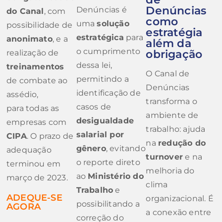
Denúncias
Denúncias é
do Canal
, com
como
uma
solução
possibilidade de
estratégia
estratégica
para
anonimato
, e a
além da
o cumprimento
obrigação
realização de
dessa lei,
treinamentos
O Canal de
permitindo a
de combate ao
Denúncias
identificação de
assédio,
transforma o
casos
de
para todas as
ambiente de
desigualdade
empresas com
trabalho: ajuda
salarial por
CIPA
. O prazo de
na
redução do
gênero
, evitando
adequação
turnover
e na
o reporte direto
terminou em
melhoria do
ao
Ministério do
março de 2023.
clima
Trabalho
e
ADEQUE-SE
organizacional. É
possibilitando a
AGORA
a conexão entre
correção do