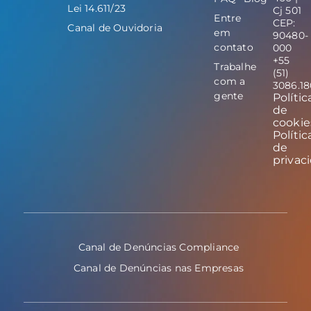
Lei 14.611/23
Cj 501
Entre
CEP:
Canal de Ouvidoria
em
90480-
contato
000
+55
Trabalhe
(51)
com a
3086.1
gente
Polític
de
cookie
Polític
de
privac
Canal de Denúncias Compliance
Canal de Denúncias nas Empresas