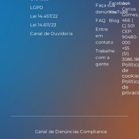
Facebook
Av.
Faça sua
LGPD
Carlos
denúncia
YouTube
Gomes,
Lei 14.457/22
466 |
FAQ
Blog
Lei 14.611/23
Cj 501
Entre
CEP:
Canal de Ouvidoria
em
90480-
contato
000
+55
Trabalhe
(51)
com a
3086.1
gente
Polític
de
cookie
Polític
de
privac
Canal de Denúncias Compliance