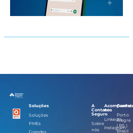
Soluções
A
Acompanhe
Contat
Contato
nos
Seguro
Porto
Soluções
LinkedIn
Alegre
PMEs
Sobre
| RS |
Instagram
nós
Brasil
Grandes