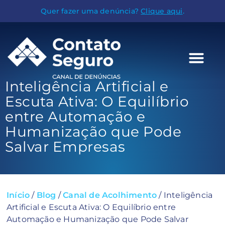
Quer fazer uma denúncia?
Clique aqui
.
Inteligência Artificial e
Escuta Ativa: O Equilíbrio
entre Automação e
Humanização que Pode
Salvar Empresas
Início
/
Blog
/
Canal de Acolhimento
/
Inteligência
Artificial e Escuta Ativa: O Equilíbrio entre
Automação e Humanização que Pode Salvar