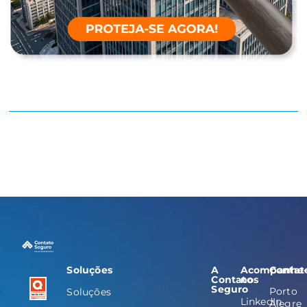
Soluções
A
Acompanhe
Contat
Contato
nos
Seguro
Porto
Soluções
LinkedIn
Alegre