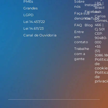
PMEs
Sobre
| RS |
Instagram
nós
Brasil
Grandes
Facebook
Av.
Faça sua
LGPD
Carlos
denúncia
YouTube
Gomes,
Lei 14.457/22
466 |
FAQ
Blog
Lei 14.611/23
Cj 501
Entre
CEP:
Canal de Ouvidoria
em
90480-
contato
000
+55
Trabalhe
(51)
com a
3086.1
gente
Polític
de
cookie
Polític
de
privac