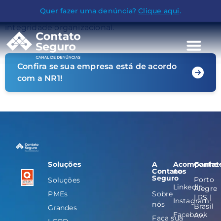
de irregularidades, assédio, fraudes ou violações
Quer fazer uma denúncia?
Clique aqui
.
éticas, permitindo a apuração e fortalecendo a
integridade organizacional.
Confira se sua empresa está de acordo
com a NR1!
Soluções
A
Acompanhe
Contat
Contato
nos
Seguro
Porto
Soluções
LinkedIn
Alegre
PMEs
Sobre
| RS |
Instagram
nós
Brasil
Grandes
Facebook
Av.
Faça sua