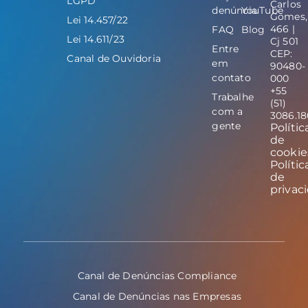
LGPD
Carlos
denúncia
YouTube
Gomes,
Lei 14.457/22
466 |
FAQ
Blog
Lei 14.611/23
Cj 501
Entre
CEP:
Canal de Ouvidoria
em
90480-
contato
000
+55
Trabalhe
(51)
com a
3086.1
gente
Polític
de
cookie
Polític
de
privac
Canal de Denúncias Compliance
Canal de Denúncias nas Empresas