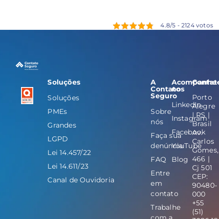
4.8/5 - 2124 votos
Soluções
A
Acompanhe
Contat
Contato
nos
Seguro
Porto
Soluções
LinkedIn
Alegre
PMEs
Sobre
| RS |
Instagram
nós
Brasil
Grandes
Facebook
Av.
Faça sua
LGPD
Carlos
denúncia
YouTube
Gomes,
Lei 14.457/22
466 |
FAQ
Blog
Lei 14.611/23
Cj 501
Entre
CEP:
Canal de Ouvidoria
em
90480-
contato
000
+55
Trabalhe
(51)
com a