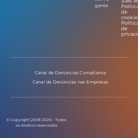
3086.1
gente
Polític
de
cookie
Polític
de
privac
Canal de Denúncias Compliance
Canal de Denúncias nas Empresas
© Copyright 2008-2026 – Todos
os direitos reservados