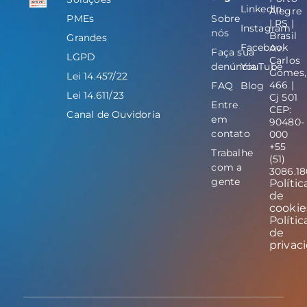
LinkedIn
Alegre
PMEs
Sobre
| RS |
Instagram
nós
Brasil
Grandes
Facebook
Av.
Faça sua
LGPD
Carlos
denúncia
YouTube
Gomes,
Lei 14.457/22
466 |
FAQ
Blog
Lei 14.611/23
Cj 501
Entre
CEP:
Canal de Ouvidoria
em
90480-
contato
000
+55
Trabalhe
(51)
com a
3086.1
gente
Polític
de
cookie
Polític
de
privac