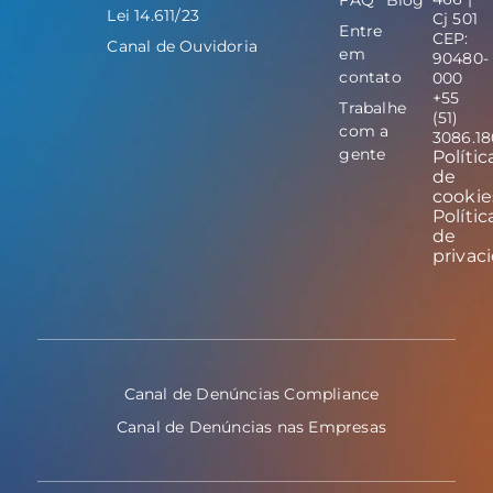
Lei 14.611/23
Cj 501
Entre
CEP:
Canal de Ouvidoria
em
90480-
contato
000
+55
Trabalhe
(51)
com a
3086.1
gente
Polític
de
cookie
Polític
de
privac
Canal de Denúncias Compliance
Canal de Denúncias nas Empresas