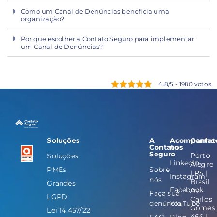
Como um Canal de Denúncias beneficia uma
organização?
Por que escolher a Contato Seguro para implementar
um Canal de Denúncias?
4.8/5 - 1980 votos
Soluções
A
Acompanhe
Contat
Contato
nos
Seguro
Porto
Soluções
LinkedIn
Alegre
PMEs
Sobre
| RS |
Instagram
nós
Brasil
Grandes
Facebook
Av.
Faça sua
LGPD
Carlos
denúncia
YouTube
Gomes,
Lei 14.457/22
466 |
FAQ
Blog