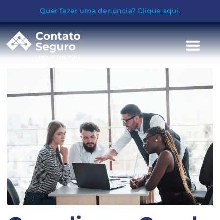
Quer fazer uma denúncia?
Clique aqui
.