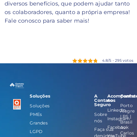
diversos benefícios, que podem ajudar tanto
os colaboradores, quanto a própria empresa!
Fale conosco para saber mais!
4.8/5 - 295 votos
Soluções
A
Acompanhe
Contat
Contato
nos
Seguro
Porto
Soluções
LinkedIn
Alegre
PMEs
Sobre
| RS |
Instagram
nós
Brasil
Grandes
Facebook
Av.
Faça sua
LGPD
Carlos
denúncia
YouTube