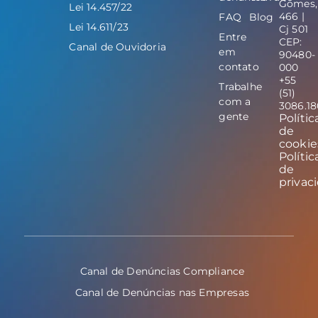
Gomes,
Lei 14.457/22
466 |
FAQ
Blog
Lei 14.611/23
Cj 501
Entre
CEP:
Canal de Ouvidoria
em
90480-
contato
000
+55
Trabalhe
(51)
com a
3086.1
gente
Polític
de
cookie
Polític
de
privac
Canal de Denúncias Compliance
Canal de Denúncias nas Empresas