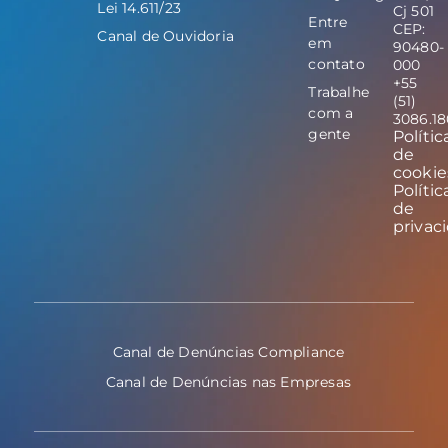
Lei 14.611/23
Cj 501
Entre
CEP:
Canal de Ouvidoria
em
90480-
contato
000
+55
Trabalhe
(51)
com a
3086.1
gente
Polític
de
cookie
Polític
de
privac
Canal de Denúncias Compliance
Canal de Denúncias nas Empresas