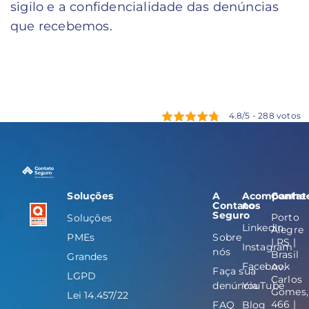
sigilo e a confidencialidade das denúncias
que recebemos.
4.8/5 - 288 votos
Soluções
A
Acompanhe
Contat
Contato
nos
Seguro
Porto
Soluções
LinkedIn
Alegre
PMEs
Sobre
| RS |
Instagram
nós
Brasil
Grandes
Facebook
Av.
Faça sua
LGPD
Carlos
denúncia
YouTube
Gomes,
Lei 14.457/22
466 |
FAQ
Blog