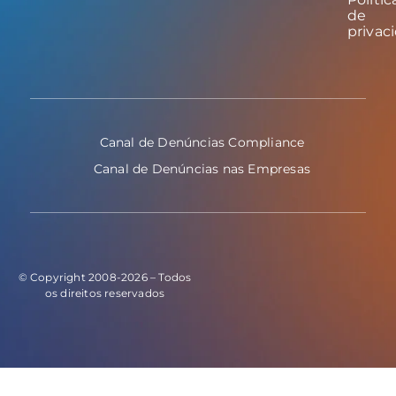
de
privac
Canal de Denúncias Compliance
Canal de Denúncias nas Empresas
© Copyright 2008-2026 – Todos
os direitos reservados
E este o código do evento de leads: