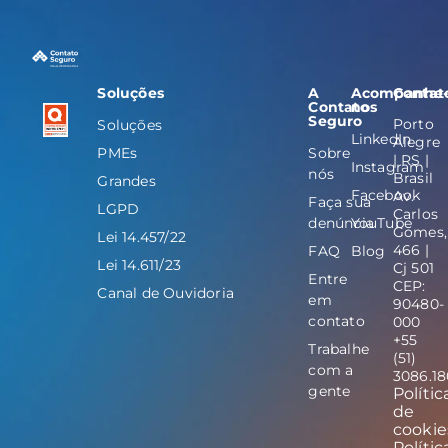
Soluções
A
Acompanhe
Contat
Contato
nos
Seguro
Porto
Soluções
LinkedIn
Alegre
PMEs
Sobre
| RS |
Instagram
nós
Brasil
Grandes
Facebook
Av.
Faça sua
LGPD
Carlos
denúncia
YouTube
Gomes,
Lei 14.457/22
466 |
FAQ
Blog
Lei 14.611/23
Cj 501
Entre
CEP:
Canal de Ouvidoria
em
90480-
contato
000
+55
Trabalhe
(51)
com a
3086.1
gente
Polític
de
cookie
Polític