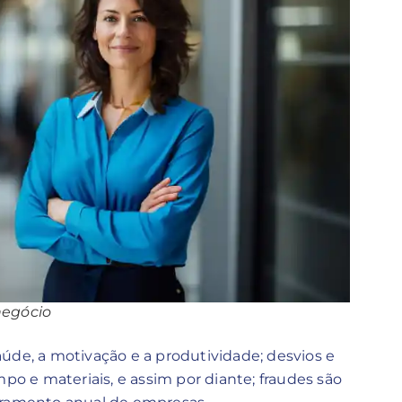
negócio
úde, a motivação e a produtividade; desvios e
 e materiais, e assim por diante; fraudes são