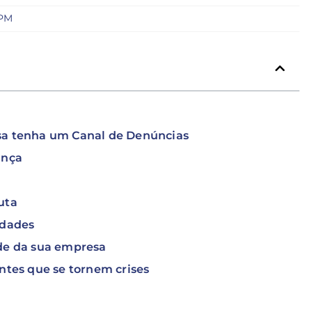
 PM
sa tenha um Canal de Denúncias
ança
duta
idades
ade da sua empresa
antes que se tornem crises