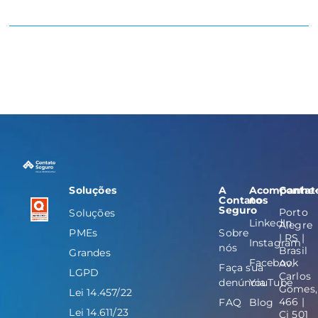
Soluções
A
Acompanhe
Contat
Contato
nos
Seguro
Porto
Soluções
LinkedIn
Alegre
PMEs
Sobre
| RS |
Instagram
nós
Brasil
Grandes
Facebook
Av.
Faça sua
LGPD
Carlos
denúncia
YouTube
Gomes,
Lei 14.457/22
466 |
FAQ
Blog
Lei 14.611/23
Cj 501