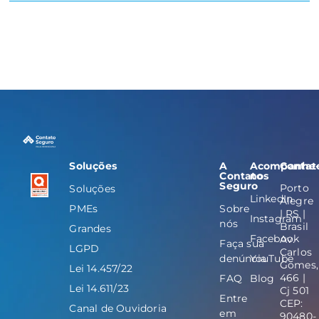
Soluções
A
Acompanhe
Contat
Contato
nos
Seguro
Porto
Soluções
LinkedIn
Alegre
PMEs
Sobre
| RS |
Instagram
nós
Brasil
Grandes
Facebook
Av.
Faça sua
LGPD
Carlos
denúncia
YouTube
Gomes,
Lei 14.457/22
466 |
FAQ
Blog
Lei 14.611/23
Cj 501
Entre
CEP:
Canal de Ouvidoria
em
90480-