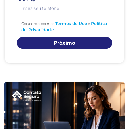
Telefone
Termos de Uso
Política
Concordo com os
e
de Privacidade
.
Próximo