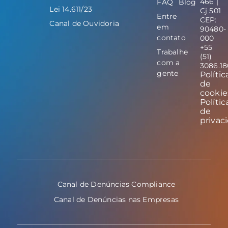
466 |
FAQ
Blog
Lei 14.611/23
Cj 501
Entre
CEP:
Canal de Ouvidoria
em
90480-
contato
000
+55
Trabalhe
(51)
com a
3086.1
gente
Polític
de
cookie
Polític
de
privac
Canal de Denúncias Compliance
Canal de Denúncias nas Empresas