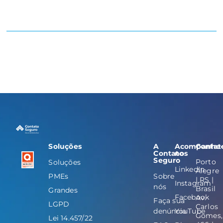
Soluções
A
Acompanhe
Contat
Contato
nos
Seguro
Porto
Soluções
LinkedIn
Alegre
PMEs
Sobre
| RS |
Instagram
nós
Brasil
Grandes
Facebook
Av.
Faça sua
LGPD
Carlos
denúncia
YouTube
Gomes,
Lei 14.457/22