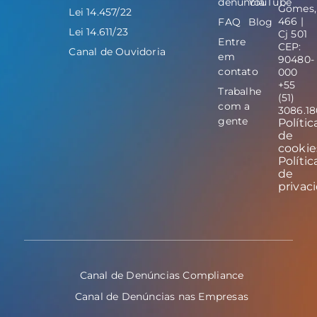
denúncia
YouTube
Gomes,
Lei 14.457/22
466 |
FAQ
Blog
Lei 14.611/23
Cj 501
Entre
CEP:
Canal de Ouvidoria
em
90480-
contato
000
+55
Trabalhe
(51)
com a
3086.1
gente
Polític
de
cookie
Polític
de
privac
Canal de Denúncias Compliance
Canal de Denúncias nas Empresas