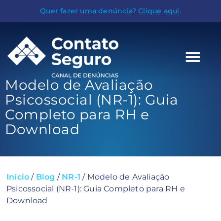
Quer fazer uma denúncia?
Clique aqui
.
Modelo de Avaliação
Psicossocial (NR-1): Guia
Completo para RH e
Download
Início
/
Blog
/
NR-1
/
Modelo de Avaliação
Psicossocial (NR-1): Guia Completo para RH e
Download