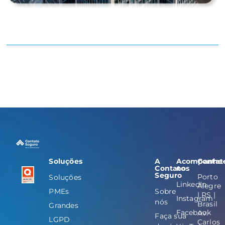
Soluções
A
Acompanhe
Contat
Contato
nos
Seguro
Porto
Soluções
LinkedIn
Alegre
PMEs
Sobre
| RS |
Instagram
nós
Brasil
Grandes
Facebook
Av.
Faça sua
LGPD
Carlos