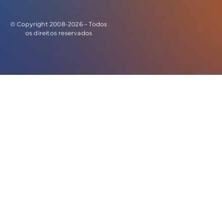
© Copyright 2008-2026 – Todos
os direitos reservados
E este o código do evento de leads: