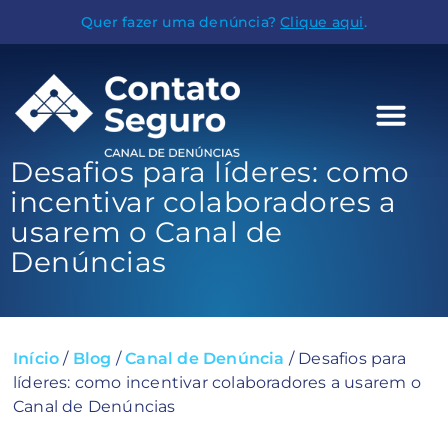
Quer fazer uma denúncia?
Clique aqui
.
Desafios para líderes: como
incentivar colaboradores a
usarem o Canal de
Denúncias
Início
/
Blog
/
Canal de Denúncia
/
Desafios para
líderes: como incentivar colaboradores a usarem o
Canal de Denúncias