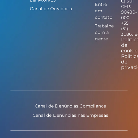
Cj 501
Entre
CEP:
Canal de Ouvidoria
em
90480-
contato
000
+55
Trabalhe
(51)
com a
3086.1
gente
Polític
de
cookie
Polític
de
privac
Canal de Denúncias Compliance
Canal de Denúncias nas Empresas