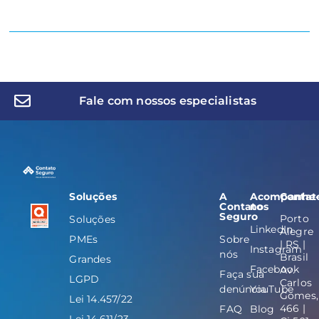
Fale com nossos especialistas
Soluções
A
Acompanhe
Contat
Contato
nos
Seguro
Porto
Soluções
LinkedIn
Alegre
PMEs
Sobre
| RS |
Instagram
nós
Brasil
Grandes
Facebook
Av.
Faça sua
LGPD
Carlos
denúncia
YouTube
Gomes,
Lei 14.457/22
466 |
FAQ
Blog
Lei 14.611/23