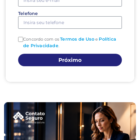
Telefone
Termos de Uso
Política
Concordo com os
e
de Privacidade
.
Próximo