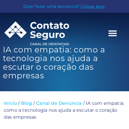
Quer fazer uma denúncia?
Clique aqui
.
IA com empatia: como a
tecnologia nos ajuda a
escutar o coração das
empresas
Início
/
Blog
/
Canal de Denúncia
/
IA com empatia:
como a tecnologia nos ajuda a escutar o coração
das empresas