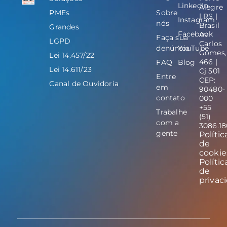
LinkedIn
Alegre
PMEs
Sobre
| RS |
Instagram
nós
Brasil
Grandes
Facebook
Av.
Faça sua
LGPD
Carlos
denúncia
YouTube
Gomes,
Lei 14.457/22
466 |
FAQ
Blog
Lei 14.611/23
Cj 501
Entre
CEP:
Canal de Ouvidoria
em
90480-
contato
000
+55
Trabalhe
(51)
com a
3086.1
gente
Polític
de
cookie
Polític
de
privac