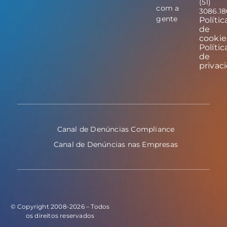
(51)
com a
3086.1
gente
Polític
de
cookie
Polític
de
privac
Canal de Denúncias Compliance
Canal de Denúncias nas Empresas
© Copyright 2008-2026 – Todos
os direitos reservados