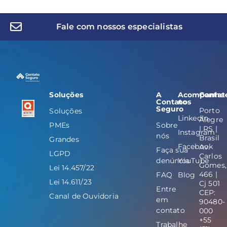
Fale com nossos especialistas
Soluções
A
Acompanhe
Contat
Contato
nos
Seguro
Porto
Soluções
LinkedIn
Alegre
PMEs
Sobre
| RS |
Instagram
nós
Brasil
Grandes
Facebook
Av.
Faça sua
LGPD
Carlos
denúncia
YouTube
Gomes,
Lei 14.457/22
466 |
FAQ
Blog
Lei 14.611/23
Cj 501
Entre
CEP:
Canal de Ouvidoria
em
90480-
contato
000
+55
Trabalhe