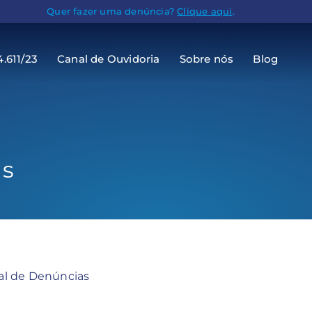
Quer fazer uma denúncia?
Clique aqui
.
4.611/23
Canal de Ouvidoria
Sobre nós
Blog
as
al de Denúncias