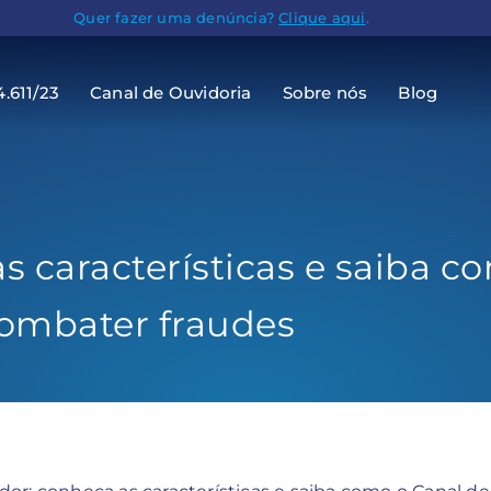
Quer fazer uma denúncia?
Clique aqui
.
4.611/23
Canal de Ouvidoria
Sobre nós
Blog
s características e saiba c
combater fraudes