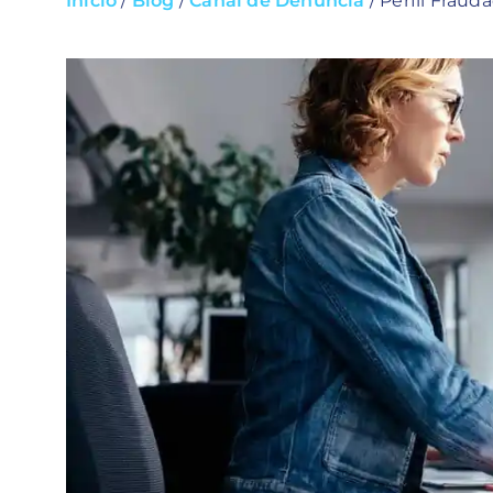
Início
/
Blog
/
Canal de Denúncia
/
Perfil Fraud