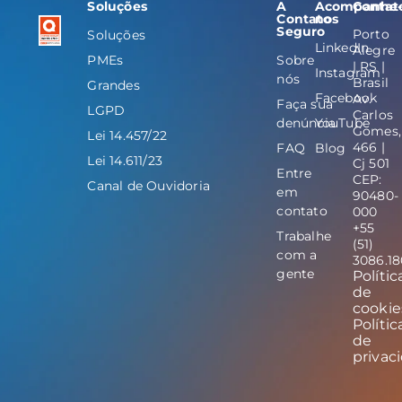
Soluções
A
Acompanhe
Contat
Contato
nos
Seguro
Porto
Soluções
LinkedIn
Alegre
PMEs
Sobre
| RS |
Instagram
nós
Brasil
Grandes
Facebook
Av.
Faça sua
LGPD
Carlos
denúncia
YouTube
Gomes,
Lei 14.457/22
466 |
FAQ
Blog
Lei 14.611/23
Cj 501
Entre
CEP:
Canal de Ouvidoria
em
90480-
contato
000
+55
Trabalhe
(51)
com a
3086.1
gente
Polític
de
cookie
Polític
de
privac