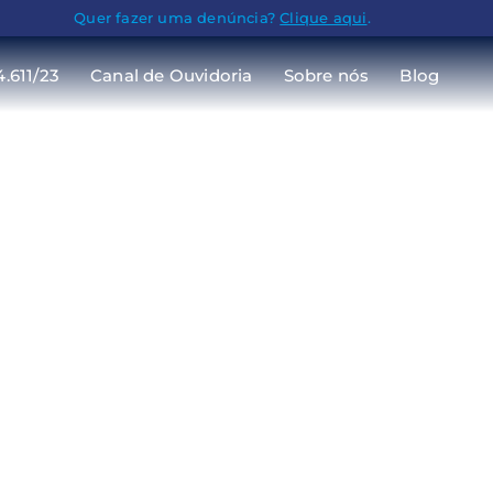
Quer fazer uma denúncia?
Clique aqui
.
4.611/23
Canal de Ouvidoria
Sobre nós
Blog