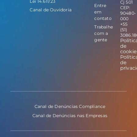
Lei 14.611/23
Cj 501
Entre
CEP:
Canal de Ouvidoria
em
90480-
contato
000
+55
Trabalhe
(51)
com a
3086.1
gente
Polític
de
cookie
Polític
de
privac
Canal de Denúncias Compliance
Canal de Denúncias nas Empresas