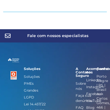
Fale com nossos especialistas
Soluções
A
Acompanhe
Contat
Contato
nos
Seguro
Porto
Soluções
LinkedIn
Alegre
PMEs
Sobre
| RS |
Instagram
nós
Brasil
Grandes
Facebook
Av.
Faça sua
LGPD
Carlos
denúncia
YouTube
Gomes,
Lei 14.457/22
466 |
FAQ
Blog