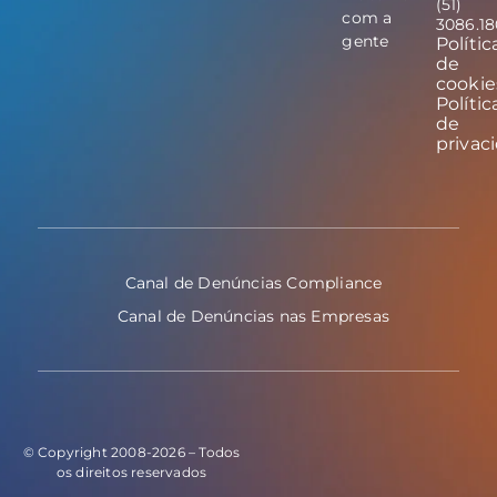
(51)
com a
3086.1
gente
Polític
de
cookie
Polític
de
privac
Canal de Denúncias Compliance
Canal de Denúncias nas Empresas
© Copyright 2008-2026 – Todos
os direitos reservados