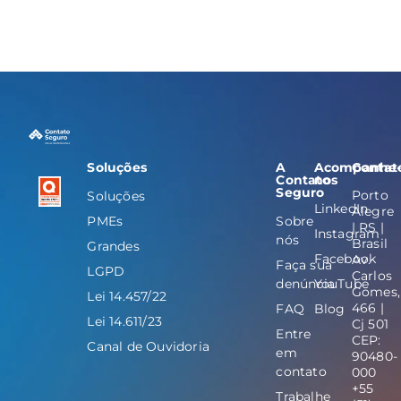
Soluções
A
Acompanhe
Contat
Contato
nos
Seguro
Porto
Soluções
LinkedIn
Alegre
PMEs
Sobre
| RS |
Instagram
nós
Brasil
Grandes
Facebook
Av.
Faça sua
LGPD
Carlos
denúncia
YouTube
Gomes,
Lei 14.457/22
466 |
FAQ
Blog
Lei 14.611/23
Cj 501
Entre
CEP:
Canal de Ouvidoria
em
90480-
contato
000
+55
Trabalhe