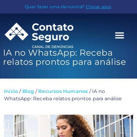
Quer fazer uma denúncia?
Clique aqui
.
IA no WhatsApp: Receba
relatos prontos para análise
Início
/
Blog
/
Recursos Humanos
/
IA no
WhatsApp: Receba relatos prontos para análise