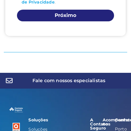
de Privacidade
.
Próximo
Fale com nossos especialistas
Soluções
A
Acompanhe
Contat
Contato
nos
Seguro
Porto
Soluções