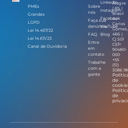
LinkedIn
Alegre
PMEs
Sobre
| RS |
Instagram
nós
Brasil
Grandes
Facebook
Av.
Faça sua
LGPD
Carlos
denúncia
YouTube
Gomes,
Lei 14.457/22
466 |
FAQ
Blog
Lei 14.611/23
Cj 501
Entre
CEP:
Canal de Ouvidoria
em
90480-
contato
000
+55
Trabalhe
(51)
com a
3086.1
gente
Polític
de
cookie
Polític
de
privac