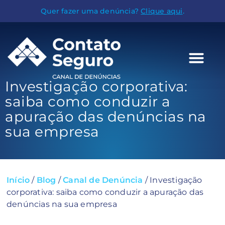
Quer fazer uma denúncia?
Clique aqui
.
Investigação corporativa:
saiba como conduzir a
apuração das denúncias na
sua empresa
Início
/
Blog
/
Canal de Denúncia
/
Investigação
corporativa: saiba como conduzir a apuração das
denúncias na sua empresa