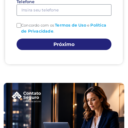
Telefone
Termos de Uso
Política
Concordo com os
e
de Privacidade
.
Próximo