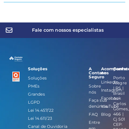
Fale com nossos especialistas
Soluções
A
Acompanhe
Contat
Contato
nos
Seguro
Porto
Soluções
LinkedIn
Alegre
PMEs
Sobre
| RS |
Instagram
nós
Brasil
Grandes
Facebook
Av.
Faça sua
LGPD
Carlos
denúncia
YouTube
Gomes,
Lei 14.457/22
466 |
FAQ
Blog
Lei 14.611/23
Cj 501
Entre
CEP:
Canal de Ouvidoria
em