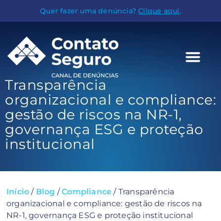
Quer fazer uma denúncia?
Clique aqui
.
Transparência
organizacional e compliance:
gestão de riscos na NR-1,
governança ESG e proteção
institucional
Início
/
Blog
/
Compliance
/
Transparência
organizacional e compliance: gestão de riscos na
NR-1, governança ESG e proteção institucional