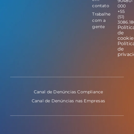
90480-
contato
000
+55
Trabalhe
(51)
com a
3086.1
gente
Polític
de
cookie
Polític
de
privac
Canal de Denúncias Compliance
Canal de Denúncias nas Empresas