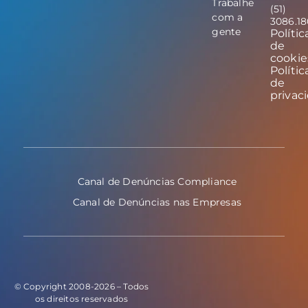
Trabalhe
(51)
com a
3086.1
gente
Polític
de
cookie
Polític
de
privac
Canal de Denúncias Compliance
Canal de Denúncias nas Empresas
© Copyright 2008-2026 – Todos
os direitos reservados