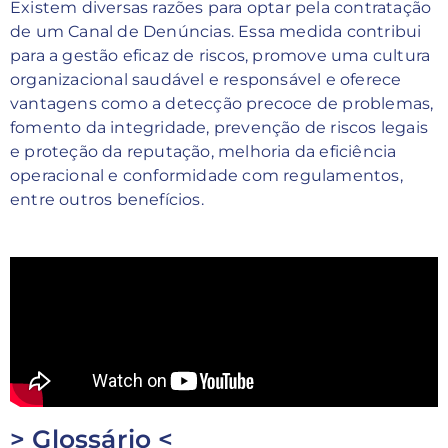
Existem diversas razões para optar pela contratação
de um Canal de Denúncias. Essa medida contribui
para a gestão eficaz de riscos, promove uma cultura
organizacional saudável e responsável e oferece
vantagens como a detecção precoce de problemas,
fomento da integridade, prevenção de riscos legais
e proteção da reputação, melhoria da eficiência
operacional e conformidade com regulamentos,
entre outros benefícios.
> Glossário <