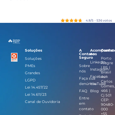
4.8/5 - 536 votos
Soluções
A
Acompanhe
Contat
Contato
nos
Seguro
Porto
Soluções
LinkedIn
Alegre
PMEs
Sobre
| RS |
Instagram
nós
Brasil
Grandes
Facebook
Av.
Faça sua
LGPD
Carlos
denúncia
YouTube
Gomes,
Lei 14.457/22
466 |
FAQ
Blog
Lei 14.611/23
Cj 501
Entre
CEP:
Canal de Ouvidoria
em
90480-
contato
000
+55