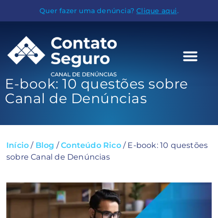
Quer fazer uma denúncia?
Clique aqui
.
E-book: 10 questões sobre
Canal de Denúncias
Início
/
Blog
/
Conteúdo Rico
/
E-book: 10 questões
sobre Canal de Denúncias