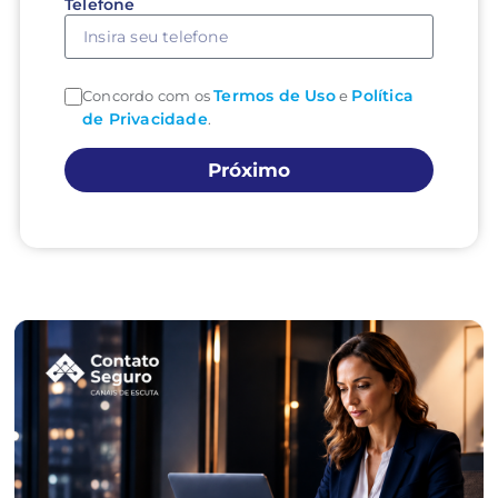
Telefone
Termos de Uso
Política
Concordo com os
e
de Privacidade
.
Próximo