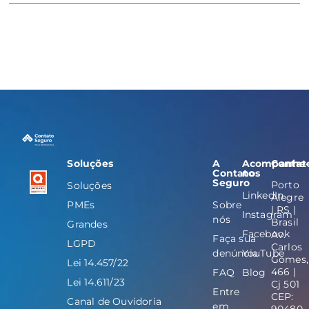
Soluções
A
Acompanhe
Contat
Contato
nos
Seguro
Porto
Soluções
LinkedIn
Alegre
PMEs
Sobre
| RS |
Instagram
nós
Brasil
Grandes
Facebook
Av.
Faça sua
LGPD
Carlos
denúncia
YouTube
Gomes,
Lei 14.457/22
466 |
FAQ
Blog
Lei 14.611/23
Cj 501
Entre
CEP:
Canal de Ouvidoria
em
90480-