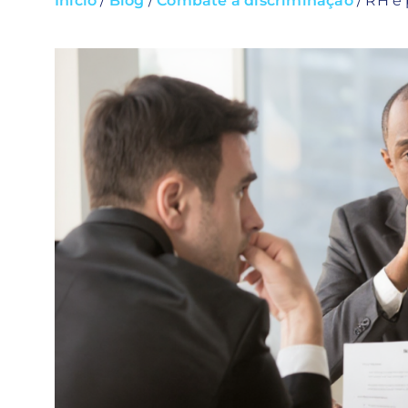
Início
/
Blog
/
Combate à discriminação
/
RH e 