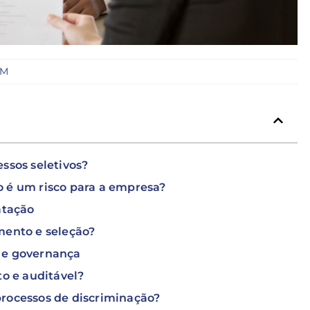
PM
ssos seletivos?
 é um risco para a empresa?
atação
mento e seleção?
 e governança
to e auditável?
rocessos de discriminação?