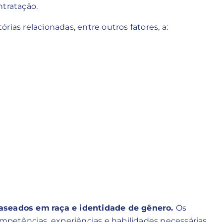
ntratação.
tórias relacionadas, entre outros fatores, a:
 baseados em
raça e identidade de gênero.
Os
mpetências, experiências e habilidades necessárias