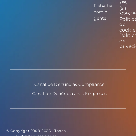
+55
Trabalhe
(51)
com a
3086.1
gente
Polític
de
cookie
Polític
de
privac
Canal de Denúncias Compliance
Canal de Denúncias nas Empresas
© Copyright 2008-2026 – Todos