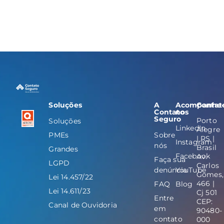
Soluções
A
Acompanhe
Contat
Contato
nos
Seguro
Porto
Soluções
LinkedIn
Alegre
PMEs
Sobre
| RS |
Instagram
nós
Brasil
Grandes
Facebook
Av.
Faça sua
LGPD
Carlos
denúncia
YouTube
Gomes,
Lei 14.457/22
466 |
FAQ
Blog
Lei 14.611/23
Cj 501
Entre
CEP:
Canal de Ouvidoria
em
90480-
contato
000