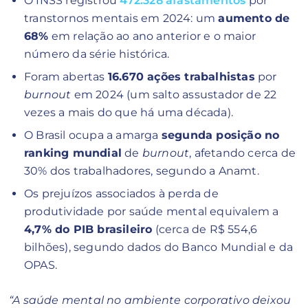
O INSS registrou
472.328 afastamentos
por
transtornos mentais em 2024: um
aumento de
68%
em relação ao ano anterior e o maior
número da série histórica.
Foram abertas
16.670 ações trabalhistas
por
burnout
em 2024 (um salto assustador de 22
vezes a mais do que há uma década).
O Brasil ocupa a amarga
segunda posição no
ranking mundial
de
burnout
, afetando cerca de
30% dos trabalhadores, segundo a Anamt.
Os prejuízos associados à perda de
produtividade por saúde mental equivalem a
4,7% do PIB brasileiro
(cerca de R$ 554,6
bilhões), segundo dados do Banco Mundial e da
OPAS.
“A saúde mental no ambiente corporativo deixou