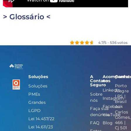
> Glossário <
4.7/5 - 536 votos
Soluções
A
Acompanhe
Contat
Contato
nos
Seguro
Porto
Soluções
LinkedIn
Alegre
PMEs
Sobre
| RS |
Instagram
nós
Brasil
Grandes
Facebook
Av.
Faça sua
LGPD
Carlos
denúncia
YouTube
Gomes,
Lei 14.457/22
466 |
FAQ
Blog
Lei 14.611/23
Cj 501
Entre