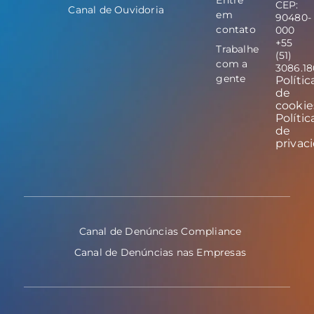
CEP:
Canal de Ouvidoria
em
90480-
contato
000
+55
Trabalhe
(51)
com a
3086.1
gente
Polític
de
cookie
Polític
de
privac
Canal de Denúncias Compliance
Canal de Denúncias nas Empresas