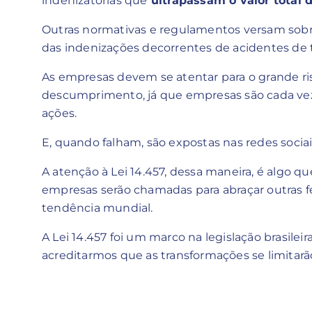
indenizatórias que
ultrapassam o valor total d
Outras normativas e regulamentos versam sobre
das indenizações decorrentes de acidentes de 
As empresas devem se atentar para o grande r
descumprimento, já que empresas são cada vez 
ações.
E, quando falham, são expostas nas redes sociai
A atenção à Lei 14.457, dessa maneira, é algo 
empresas serão chamadas para abraçar outras 
tendência mundial.
A Lei 14.457 foi um marco na legislação brasile
acreditarmos que as transformações se limitarão