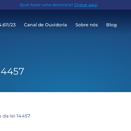
Quer fazer uma denúncia?
Clique aqui
.
4.611/23
Canal de Ouvidoria
Sobre nós
Blog
 14457
o da lei 14457