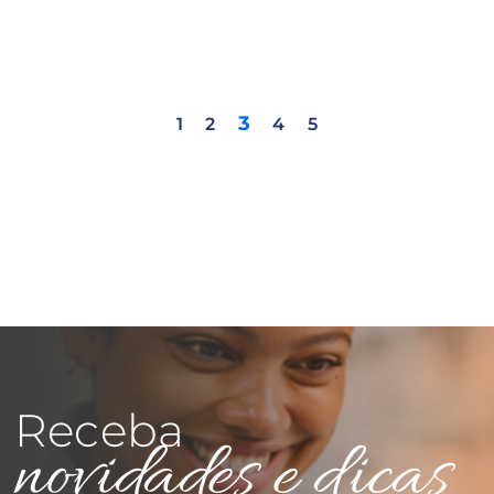
3
1
2
4
5
Receba
novidades e dicas