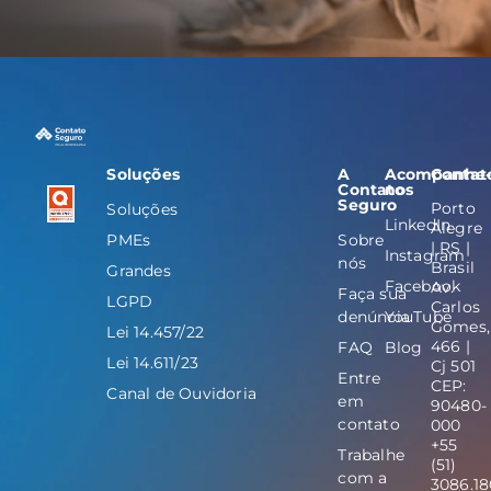
Soluções
A
Acompanhe
Contat
Contato
nos
Seguro
Porto
Soluções
LinkedIn
Alegre
PMEs
Sobre
| RS |
Instagram
nós
Brasil
Grandes
Facebook
Av.
Faça sua
LGPD
Carlos
denúncia
YouTube
Gomes,
Lei 14.457/22
466 |
FAQ
Blog
Lei 14.611/23
Cj 501
Entre
CEP:
Canal de Ouvidoria
em
90480-
contato
000
+55
Trabalhe
(51)
com a
3086.1