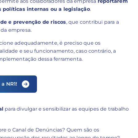
permite aos colaboradores da empresa
reportarem
políticas internas ou a legislação
.
ade e prevenção de riscos
, que contribui para a
 da empresa.
ncione adequadamente, é preciso que os
alidade e seu funcionamento, caso contrário, a
 implementação dessa ferramenta.
 a NR1!
al
para divulgar e sensibilizar as equipes de trabalho
bre o Canal de Denúncias? Quem são os
 a mensuração dos resultados ao longo do tempo?