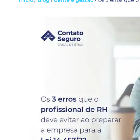
Início
/
Blog
/
Gente e gestão
/
Os 3 erros que o