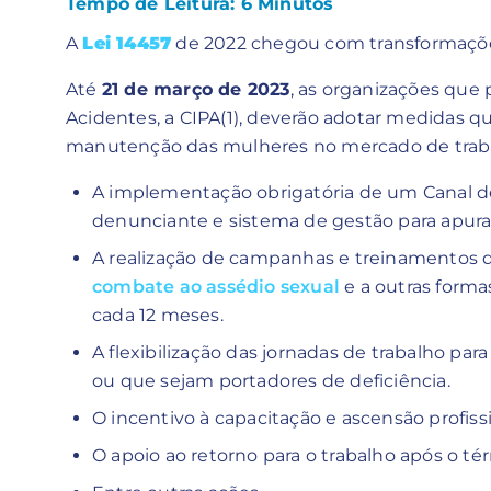
Tempo de Leitura:
6
Minutos
A
Lei 14457
de 2022 chegou com transformaçõe
Até
21 de março de 2023
, as organizações que
Acidentes, a CIPA(1), deverão adotar medidas q
manutenção das mulheres no mercado de trab
A implementação obrigatória de um Canal d
denunciante e sistema de gestão para apuraç
A realização de campanhas e treinamentos d
combate ao assédio sexual
e a outras forma
cada 12 meses.
A flexibilização das jornadas de trabalho par
ou que sejam portadores de deficiência.
O incentivo à capacitação e ascensão profiss
O apoio ao retorno para o trabalho após o t